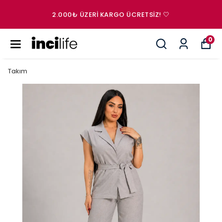
2.000₺ ÜZERI KARGO ÜCRETSIZ! 🤍
0
Takım