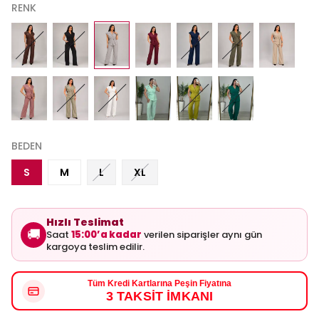
RENK
BEDEN
S
M
L
XL
Hızlı Teslimat
🚚
Saat
15:00’a kadar
verilen siparişler aynı gün
kargoya teslim edilir.
Tüm Kredi Kartlarına Peşin Fiyatına
3 TAKSİT İMKANI