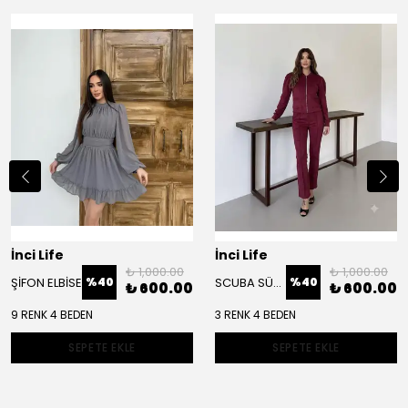
İnci Life
İnci Life
₺ 1,000.00
₺ 1,000.00
ŞİFON ELBİSE
SCUBA SÜET CEKET TAKIM
%
40
%
40
₺ 600.00
₺ 600.00
9 RENK 4 BEDEN
3 RENK 4 BEDEN
SEPETE EKLE
SEPETE EKLE