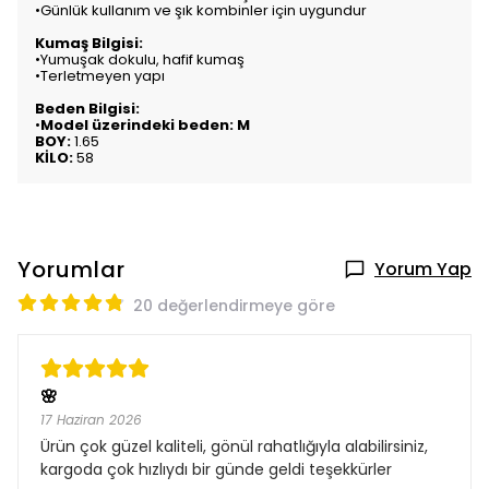
•Günlük kullanım ve şık kombinler için uygundur
Kumaş Bilgisi:
•Yumuşak dokulu, hafif kumaş
•Terletmeyen yapı
Beden Bilgisi:
•
Model üzerindeki beden: M
BOY:
1.65
KİLO:
58
Yorumlar
Yorum Yap
20 değerlendirmeye göre
🌸
17 Haziran 2026
Ürün çok güzel kaliteli, gönül rahatlığıyla alabilirsiniz,
kargoda çok hızlıydı bir günde geldi teşekkürler