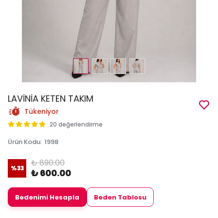
LAVİNİA KETEN TAKIM
Tükeniyor
20 değerlendirme
Ürün Kodu
:
1998
₺ 890.00
%
33
₺ 600.00
Bedenimi Hesapla
Beden Tablosu