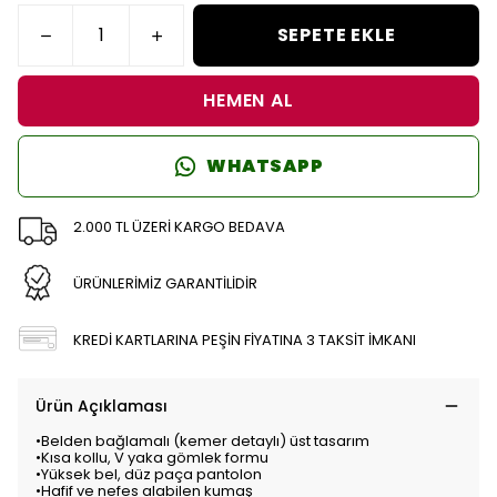
SEPETE EKLE
HEMEN AL
WHATSAPP
2.000 TL ÜZERİ KARGO BEDAVA
ÜRÜNLERİMİZ GARANTİLİDİR
KREDİ KARTLARINA PEŞİN FİYATINA 3 TAKSİT İMKANI
Ürün Açıklaması
•Belden bağlamalı (kemer detaylı) üst tasarım
•Kısa kollu, V yaka gömlek formu
•Yüksek bel, düz paça pantolon
•Hafif ve nefes alabilen kumaş