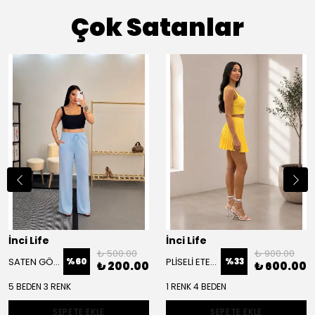
Çok Satanlar
İnci Life
İnci Life
₺ 500.00
₺ 900.00
SATEN GÖRÜNÜMLÜ PANTOLON
PLİSELİ ETEK BÜSTİYER TAKIM
%
60
%
33
₺ 200.00
₺ 600.00
5 BEDEN 3 RENK
1 RENK 4 BEDEN
SEPETE EKLE
SEPETE EKLE