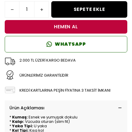
SEPETE EKLE
HEMEN AL
WHATSAPP
2.000 TL ÜZERİ KARGO BEDAVA
ÜRÜNLERİMİZ GARANTİLİDİR
KREDİ KARTLARINA PEŞİN FİYATINA 3 TAKSİT İMKANI
Ürün Açıklaması
*
Kumaş:
Esnek ve yumuşak dokulu
*
Kalıp:
Vücuda oturan (slim fit)
*
Yaka Tipi:
U yaka
*
Kol Tipi:
Kısa kol