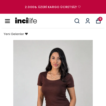
2.000₺ ÜZERI KARGO ÜCRETSIZ! 🤍
0
Yeni Gelenler ❤️