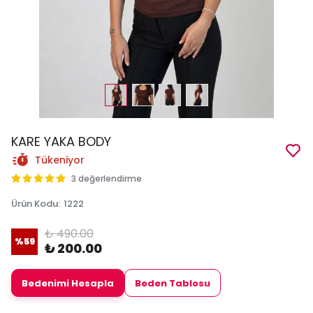
KARE YAKA BODY
Tükeniyor
3 değerlendirme
Ürün Kodu
:
1222
₺ 490.00
%
59
₺ 200.00
Bedenimi Hesapla
Beden Tablosu