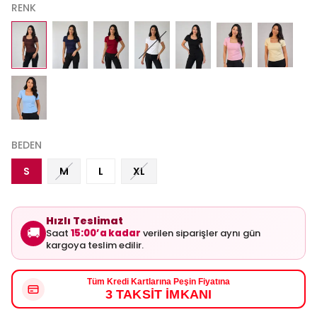
RENK
BEDEN
S
M
L
XL
Hızlı Teslimat
🚚
Saat
15:00’a kadar
verilen siparişler aynı gün
kargoya teslim edilir.
Tüm Kredi Kartlarına Peşin Fiyatına
3 TAKSİT İMKANI