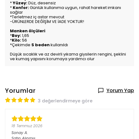
*
Yüzey:
Düz, desensiz
*
Konfor:
Günlük kullanıma uygun, rahat hareket imkanı
sağlar
*Terletmez iç astar mevcut
-ÜRÜNLERDE DEĞİŞİM VE İADE YOKTUR!
Manken ölçüleri
*
Boy:
1,65
*
Kilo:
56
*Çekimde
S beden
kullanıldı
Düşük sıcaklık ve az devirli yıkama giysilerin rengini, şeklini
ve kumaş yapısını korumaya yardımcı olur
Yorumlar
Yorum Yap
3 değerlendirmeye göre
18 Temmuz 2026
Sonay
A.
Satın Alınmış