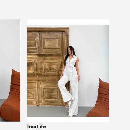
İnci Life
İnci L