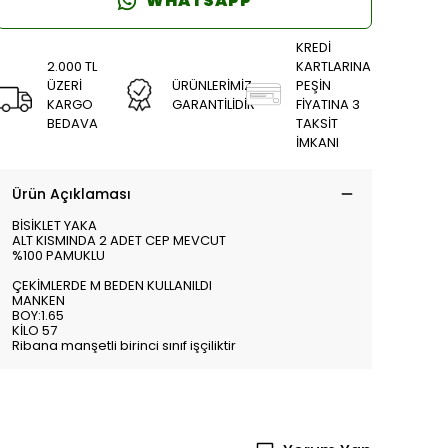
WHATSAPP
KREDİ
2.000 TL
KARTLARINA
ÜZERİ
ÜRÜNLERİMİZ
PEŞİN
KARGO
GARANTİLİDİR
FİYATINA 3
BEDAVA
TAKSİT
İMKANI
Ürün Açıklaması
BİSİKLET YAKA
ALT KISMINDA 2 ADET CEP MEVCUT
%100 PAMUKLU
ÇEKİMLERDE M BEDEN KULLANILDI
MANKEN
BOY:1.65
KİLO 57
Ribana manşetli birinci sınıf işçiliktir