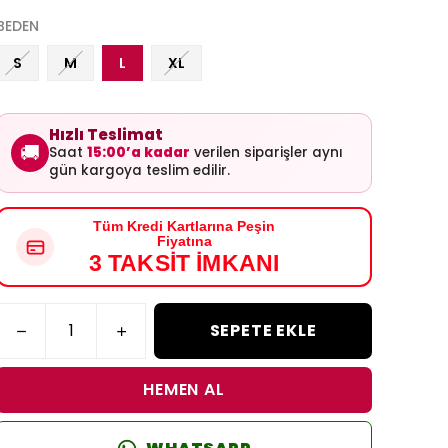
BEDEN
S
M
L
XL
Hızlı Teslimat
🚚
Saat
15:00’a kadar
verilen siparişler aynı
gün kargoya teslim edilir.
Tüm Kredi Kartlarına Peşin
Fiyatına
3 TAKSİT İMKANI
SEPETE EKLE
HEMEN AL