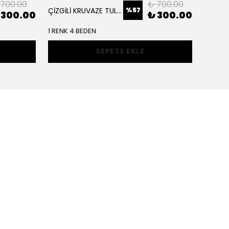
 700.00
₺ 700.00
%
57
ÇİZGİLİ KRUVAZE TULUM
 300.00
₺ 300.00
1 RENK 4 BEDEN
1 RENK 
SEPETE EKLE