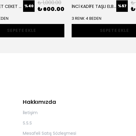
₺ 1,000.00
₺
%
40
%
57
SCUBA SÜET CEKET TAKIM
İNCİ KADİFE TAŞLI ELBİSE
₺ 600.00
₺
EDEN
3 RENK 4 BEDEN
SEPETE EKLE
SEPETE EKLE
Hakkımızda
İletişim
S.S.S
Mesafeli Satış Sözleşmesi