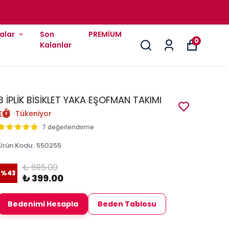
alar
Son
PREMİUM
0
Kalanlar
3 İPLİK BİSİKLET YAKA EŞOFMAN TAKIMI
Tükeniyor
7 değerlendirme
Ürün Kodu
:
550255
₺ 695.00
%
43
₺ 399.00
Bedenimi Hesapla
Beden Tablosu