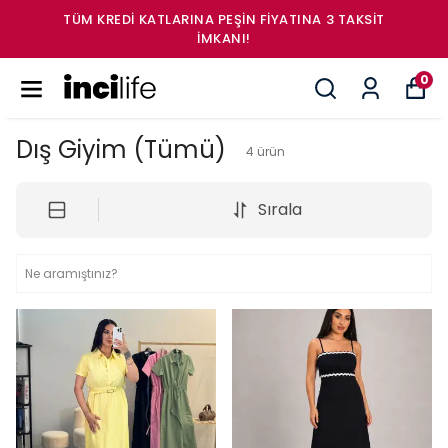
FIYATINA 3 TAKSİT
2.000₺ ÜZERI KARGO 
0
Dış Giyim (Tümü)
4
ürün
Sırala