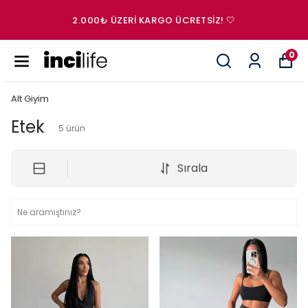
2.000₺ ÜZERI KARGO ÜCRETSIZ! 🤍
0
Alt Giyim
Etek
5
ürün
Sırala