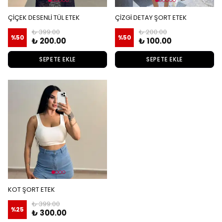
ÇİÇEK DESENLİ TÜL ETEK
ÇİZGİ DETAY ŞORT ETEK
₺ 399.00
₺ 200.00
%
50
%
50
₺ 200.00
₺ 100.00
SEPETE EKLE
SEPETE EKLE
KOT ŞORT ETEK
₺ 399.00
%
25
₺ 300.00