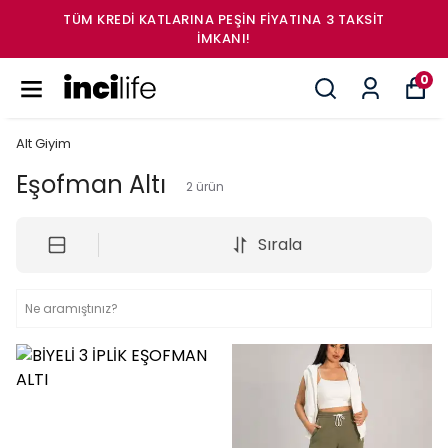
TÜM KREDI KATLARINA PEŞIN FIYATINA 3 TAKSİT
İMKANI!
0
Alt Giyim
Eşofman Altı
2
ürün
Sırala