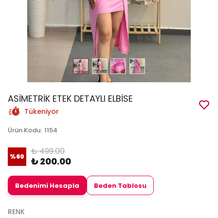
ASİMETRİK ETEK DETAYLI ELBİSE
Tükeniyor
Ürün Kodu
:
1154
₺ 499.00
%
60
₺ 200.00
Bedenimi Hesapla
Beden Tablosu
RENK