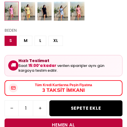
BEDEN
S
M
L
XL
Hızlı Teslimat
🚚
Saat
15:00’a kadar
verilen siparişler aynı gün
kargoya teslim edilir.
Tüm Kredi Kartlarına Peşin Fiyatına
3 TAKSİT İMKANI
SEPETE EKLE
HEMEN AL