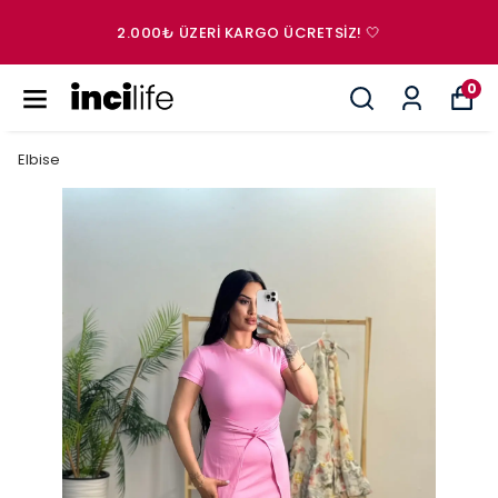
2.000₺ ÜZERI KARGO ÜCRETSIZ! 🤍
0
Elbise