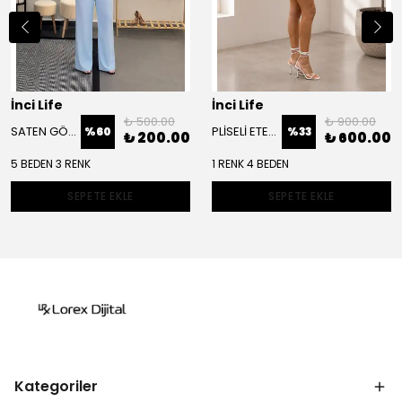
İnci Life
İnci Life
₺ 500.00
₺ 900.00
SATEN GÖRÜNÜMLÜ PANTOLON
PLİSELİ ETEK BÜSTİYER TAKIM
%
60
%
33
₺ 200.00
₺ 600.00
5 BEDEN 3 RENK
1 RENK 4 BEDEN
SEPETE EKLE
SEPETE EKLE
Kategoriler