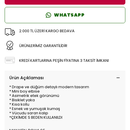
WHATSAPP
2.000 TL ÜZERİ KARGO BEDAVA
ÜRÜNLERİMİZ GARANTİLİDİR
KREDİ KARTLARINA PEŞİN FİYATINA 3 TAKSİT İMKANI
Ürün Açıklaması
* Drape ve düğüm detaylı modern tasarım
* Mini boy elbise
* Asimetrik etek görünümü
* Bisiklet yaka
* Kısa kollu
* Esnek ve yumuşak kumaş
* Vücudu saran kalıp
*ÇEKİMDE S BEDEN KULLANILDI