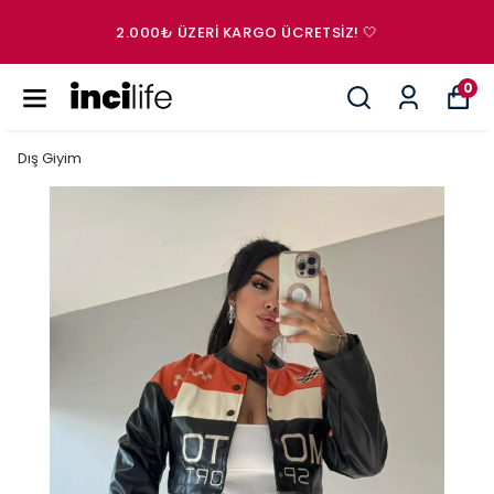
2.000₺ ÜZERI KARGO ÜCRETSIZ! 🤍
0
Dış Giyim