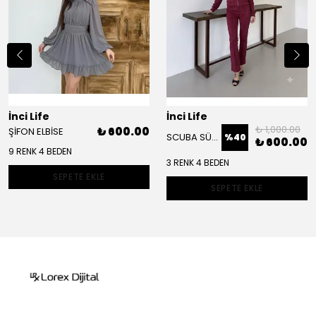
İnci Life
İnci Life
₺ 1,000.00
₺ 600.00
ŞİFON ELBİSE
SCUBA SÜET CEKET TAKIM
%
40
₺ 600.00
9 RENK 4 BEDEN
3 RENK 4 BEDEN
SEPETE EKLE
SEPETE EKLE