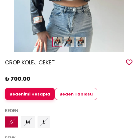
CROP KOLEJ CEKET
₺ 700.00
Bedenimi Hesapla
Beden Tablosu
BEDEN
S
M
L