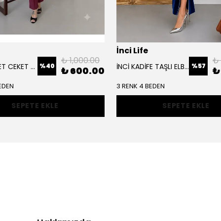
İnci Life
₺ 1,000.00
₺
%
40
%
57
SCUBA SÜET CEKET TAKIM
İNCİ KADİFE TAŞLI ELBİSE
₺ 600.00
₺
EDEN
3 RENK 4 BEDEN
SEPETE EKLE
SEPETE EKLE