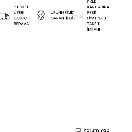
KREDİ
2.000 TL
KARTLARINA
ÜZERİ
ÜRÜNLERİMİZ
PEŞİN
KARGO
GARANTİLİDİR
FİYATINA 3
BEDAVA
TAKSİT
İMKANI
Yorum Yap