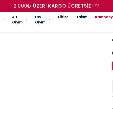
2.000₺ ÜZERI KARGO ÜCRETSIZ! 🤍
Alt
Dış
Elbise
Takım
Kampany
Giyim
Giyim