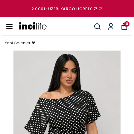
2.000₺ ÜZERI KARGO ÜCRETSIZ! 🤍
0
Yeni Gelenler ❤️