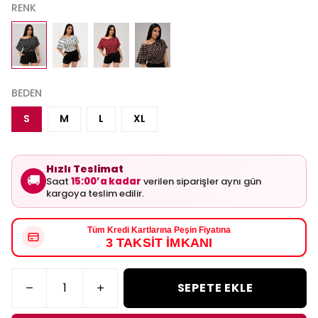
RENK
BEDEN
S
M
L
XL
Hızlı Teslimat
🚚
Saat
15:00’a kadar
verilen siparişler aynı gün
kargoya teslim edilir.
Tüm Kredi Kartlarına Peşin Fiyatına
3 TAKSİT İMKANI
SEPETE EKLE