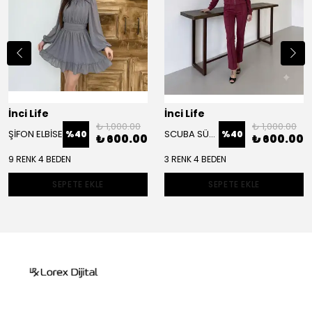
İnci Life
İnci Life
₺ 1,000.00
₺ 1,000.00
ŞİFON ELBİSE
SCUBA SÜET CEKET TAKIM
%
40
%
40
₺ 600.00
₺ 600.00
9 RENK 4 BEDEN
3 RENK 4 BEDEN
SEPETE EKLE
SEPETE EKLE