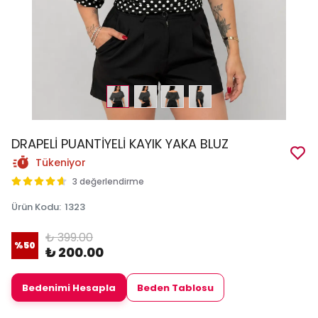
DRAPELİ PUANTİYELİ KAYIK YAKA BLUZ
Tükeniyor
3 değerlendirme
Ürün Kodu
:
1323
₺ 399.00
%
50
₺ 200.00
Bedenimi Hesapla
Beden Tablosu