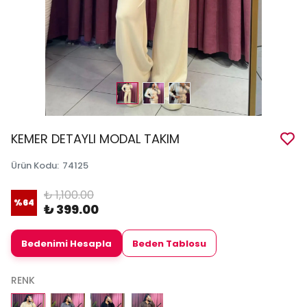
KEMER DETAYLI MODAL TAKIM
Ürün Kodu
:
74125
₺ 1,100.00
%
64
₺ 399.00
Bedenimi Hesapla
Beden Tablosu
RENK