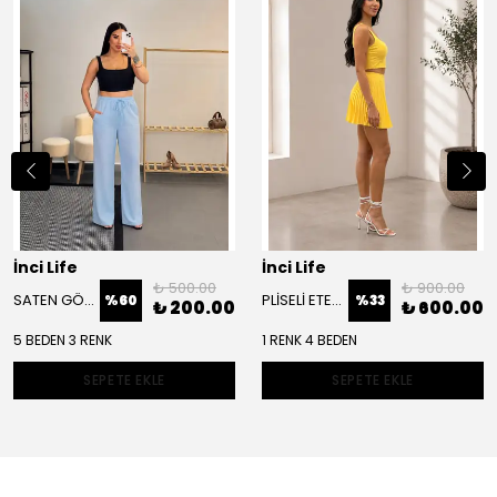
İnci Life
İnci Life
₺ 500.00
₺ 900.00
SATEN GÖRÜNÜMLÜ PANTOLON
PLİSELİ ETEK BÜSTİYER TAKIM
%
60
%
33
₺ 200.00
₺ 600.00
5 BEDEN 3 RENK
1 RENK 4 BEDEN
SEPETE EKLE
SEPETE EKLE