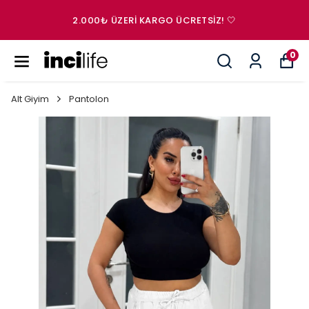
2.000₺ ÜZERI KARGO ÜCRETSIZ! 🤍
0
Alt Giyim
Pantolon