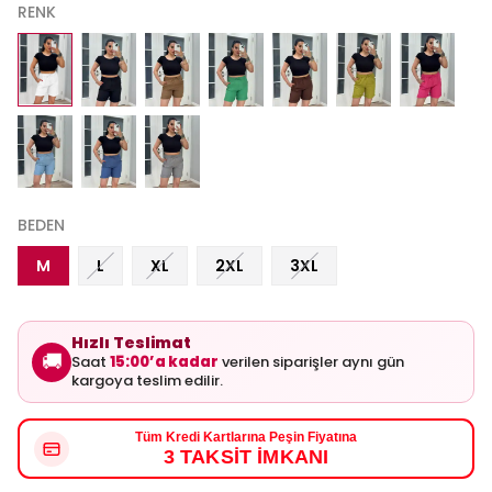
RENK
BEDEN
M
L
XL
2XL
3XL
Hızlı Teslimat
🚚
Saat
15:00’a kadar
verilen siparişler aynı gün
kargoya teslim edilir.
Tüm Kredi Kartlarına Peşin Fiyatına
3 TAKSİT İMKANI