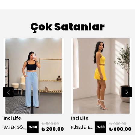
Çok Satanlar
İnci Life
İnci Life
₺ 500.00
₺ 900.00
SATEN GÖRÜNÜMLÜ PANTOLON
PLİSELİ ETEK BÜSTİYER TAKIM
%
60
%
33
₺ 200.00
₺ 600.00