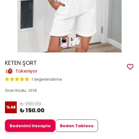
KETEN ŞORT
Tükeniyor
1 değerlendirme
Ürün Kodu
:
1019
₺ 290.00
%
48
₺ 150.00
Bedenimi Hesapla
Beden Tablosu