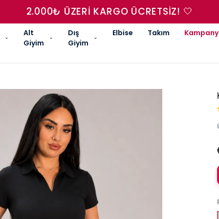
2.000₺ ÜZERI KARGO ÜCRETSIZ! 🤍
Alt
Dış
Elbise
Takım
Kampany
Giyim
Giyim