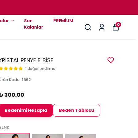
alar
Son
PREMİUM
0
Kalanlar
KRİSTAL PENYE ELBİSE
1 değerlendirme
Ürün Kodu
:
1662
₺ 300.00
Bedenimi Hesapla
Beden Tablosu
RENK