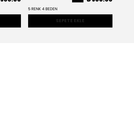
5 RENK 4 BEDEN
3 RENK 
SEPETE EKLE