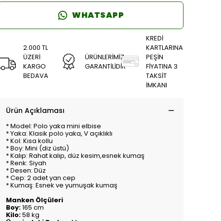
WHATSAPP
KREDİ
2.000 TL
KARTLARINA
ÜZERİ
ÜRÜNLERİMİZ
PEŞİN
KARGO
GARANTİLİDİR
FİYATINA 3
BEDAVA
TAKSİT
İMKANI
Ürün Açıklaması
* Model: Polo yaka mini elbise
* Yaka: Klasik polo yaka, V açıklıklı
* Kol: Kısa kollu
* Boy: Mini (diz üstü)
* Kalıp: Rahat kalıp, düz kesim,esnek kumaş
* Renk: Siyah
* Desen: Düz
* Cep: 2 adet yan cep
* Kumaş: Esnek ve yumuşak kumaş
Manken Ölçüleri
Boy:
165 cm
Kilo:
58 kg