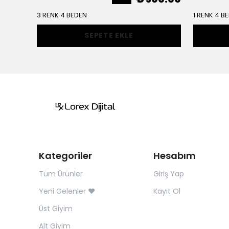
3 RENK 4 BEDEN
1 RENK 4 B
SEPETE EKLE
Kategoriler
Hesabım
Tüm Ürünler
Giriş Yap
Yeni Gelenler ❤️
Kayıt Ol
Üst Giyim
Alt Giyim