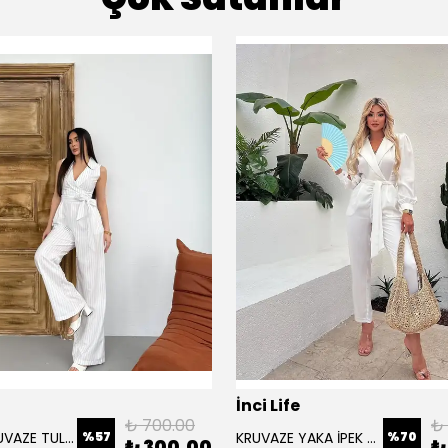
İnci Life
₺ 700.00
₺ 
%
57
%
70
ÇİZGİLİ KRUVAZE TULUM
KRUVAZE YAKA İPEK SATEN TULUM
₺ 300.00
₺