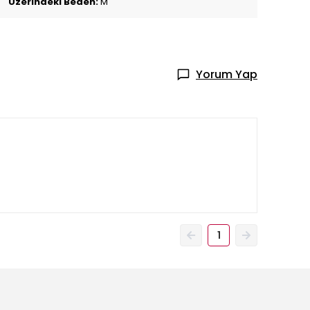
Üzerindeki Beden:
M
Yorum Yap
1