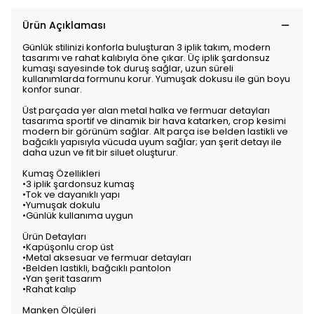
Ürün Açıklaması
Günlük stilinizi konforla buluşturan 3 iplik takım, modern
tasarımı ve rahat kalıbıyla öne çıkar. Üç iplik şardonsuz
kumaşı sayesinde tok duruş sağlar, uzun süreli
kullanımlarda formunu korur. Yumuşak dokusu ile gün boyu
konfor sunar.
Üst parçada yer alan metal halka ve fermuar detayları
tasarıma sportif ve dinamik bir hava katarken, crop kesimi
modern bir görünüm sağlar. Alt parça ise belden lastikli ve
bağcıklı yapısıyla vücuda uyum sağlar; yan şerit detayı ile
daha uzun ve fit bir siluet oluşturur.
Kumaş Özellikleri
•3 iplik şardonsuz kumaş
•Tok ve dayanıklı yapı
•Yumuşak dokulu
•Günlük kullanıma uygun
Ürün Detayları
•Kapüşonlu crop üst
•Metal aksesuar ve fermuar detayları
•Belden lastikli, bağcıklı pantolon
•Yan şerit tasarım
•Rahat kalıp
Manken Ölçüleri