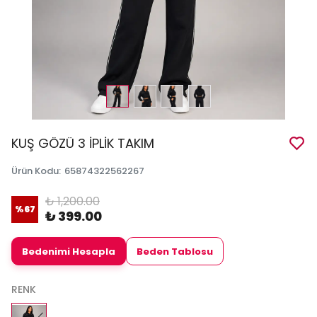
KUŞ GÖZÜ 3 İPLİK TAKIM
Ürün Kodu
:
65874322562267
₺ 1,200.00
%
67
₺ 399.00
Bedenimi Hesapla
Beden Tablosu
RENK