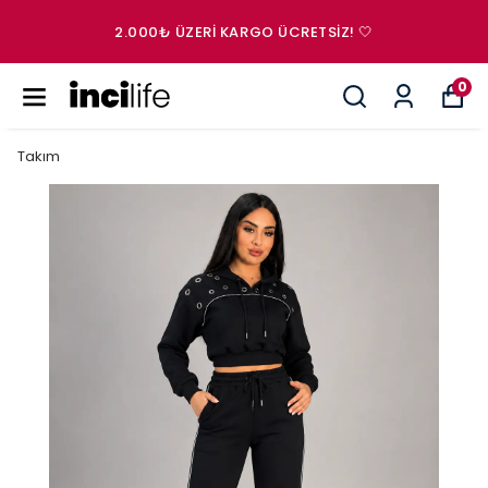
2.000₺ ÜZERI KARGO ÜCRETSIZ! 🤍
0
Takım