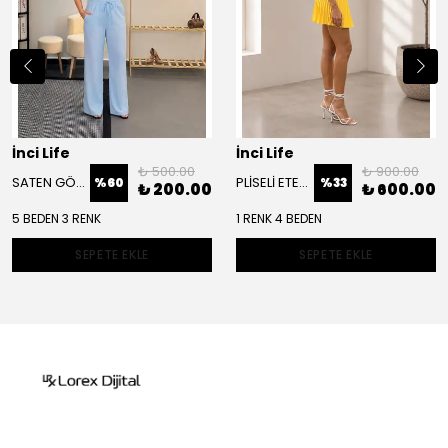
İnci Life
İnci Life
₺ 500.00
₺ 900.00
SATEN GÖRÜNÜMLÜ PANTOLON
PLİSELİ ETEK BÜSTİYER TAKIM
%
60
%
33
₺ 200.00
₺ 600.00
5 BEDEN 3 RENK
1 RENK 4 BEDEN
SEPETE EKLE
SEPETE EKLE