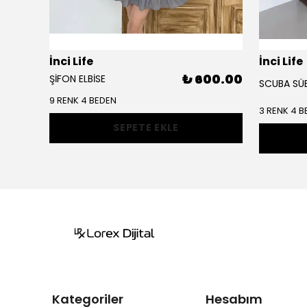
İnci Life
İnci Life
00.00
₺ 600.00
ŞİFON ELBİSE
00.00
9 RENK 4 BEDEN
3 RENK 4 B
SEPETE EKLE
Kategoriler
Hesabım