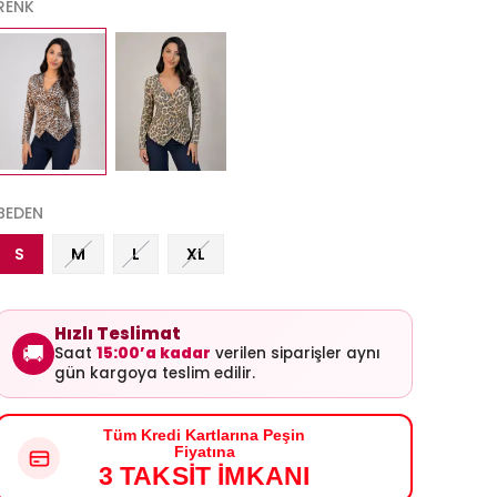
RENK
BEDEN
S
M
L
XL
Hızlı Teslimat
🚚
Saat
15:00’a kadar
verilen siparişler aynı
gün kargoya teslim edilir.
Tüm Kredi Kartlarına Peşin
Fiyatına
3 TAKSİT İMKANI