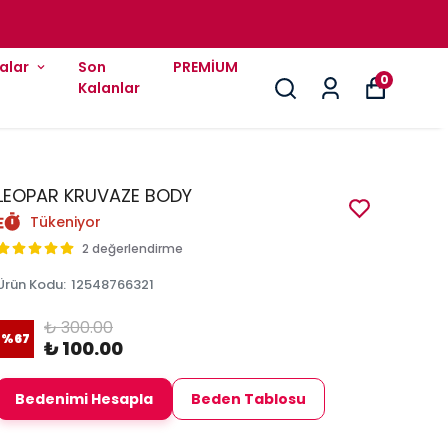
alar
Son
PREMİUM
0
Kalanlar
LEOPAR KRUVAZE BODY
Tükeniyor
2 değerlendirme
Ürün Kodu
:
12548766321
₺ 300.00
%
67
₺ 100.00
Bedenimi Hesapla
Beden Tablosu