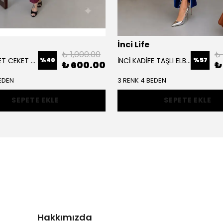
İnci Life
₺ 1,000.00
₺
%
40
%
57
SCUBA SÜET CEKET TAKIM
İNCİ KADİFE TAŞLI ELBİSE
₺ 600.00
₺
EDEN
3 RENK 4 BEDEN
SEPETE EKLE
SEPETE EKLE
Hakkımızda