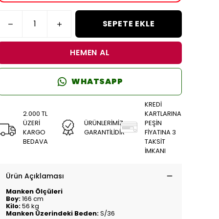
SEPETE EKLE
HEMEN AL
WHATSAPP
KREDİ
2.000 TL
KARTLARINA
ÜZERİ
ÜRÜNLERİMİZ
PEŞİN
KARGO
GARANTİLİDİR
FİYATINA 3
BEDAVA
TAKSİT
İMKANI
Ürün Açıklaması
Manken Ölçüleri
Boy:
166 cm
Kilo:
56 kg
Manken Üzerindeki Beden:
S/36