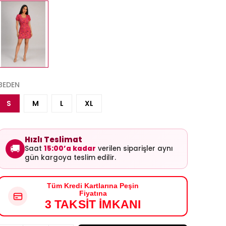
BEDEN
S
M
L
XL
Hızlı Teslimat
🚚
Saat
15:00’a kadar
verilen siparişler aynı
gün kargoya teslim edilir.
Tüm Kredi Kartlarına Peşin
Fiyatına
3 TAKSİT İMKANI