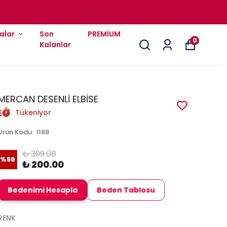
alar
Son
PREMİUM
0
Kalanlar
MERCAN DESENLİ ELBİSE
Tükeniyor
Ürün Kodu
:
1188
₺ 399.00
%
50
₺ 200.00
Bedenimi Hesapla
Beden Tablosu
RENK