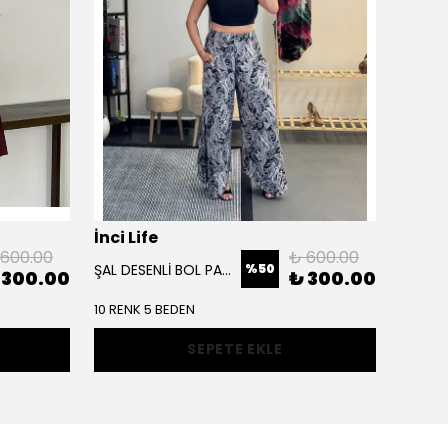
İnci Life
İnci L
 600.00
₺ 600.00
%
50
ŞAL DESENLİ BOL PAÇA PANTOLON
 300.00
₺ 300.00
10 RENK 5 BEDEN
4 RENK
SEPETE EKLE