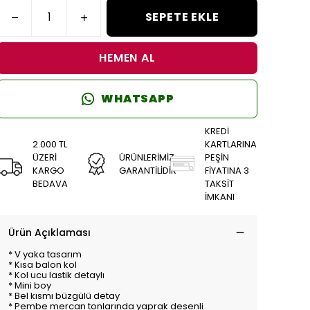
SEPETE EKLE
HEMEN AL
WHATSAPP
KREDİ
2.000 TL
KARTLARINA
ÜZERİ
ÜRÜNLERİMİZ
PEŞİN
KARGO
GARANTİLİDİR
FİYATINA 3
BEDAVA
TAKSİT
İMKANI
Ürün Açıklaması
* V yaka tasarım
* Kısa balon kol
* Kol ucu lastik detaylı
* Mini boy
* Bel kısmı büzgülü detay
* Pembe mercan tonlarında yaprak desenli