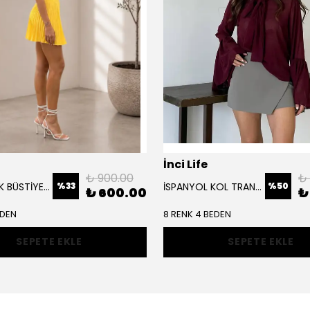
İnci Life
₺ 900.00
₺
%
33
%
50
PLİSELİ ETEK BÜSTİYER TAKIM
İSPANYOL KOL TRANSPRAN BLUZ
₺ 600.00
₺
EDEN
8 RENK 4 BEDEN
SEPETE EKLE
SEPETE EKLE