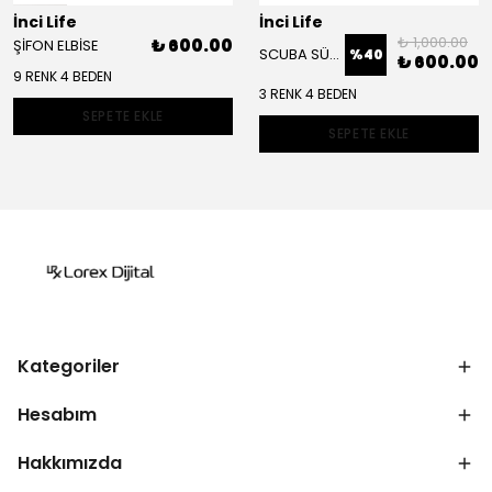
İnci Life
İnci Life
₺ 1,000.00
₺ 600.00
ŞİFON ELBİSE
SCUBA SÜET CEKET TAKIM
%
40
₺ 600.00
9 RENK 4 BEDEN
3 RENK 4 BEDEN
SEPETE EKLE
SEPETE EKLE
Kategoriler
Hesabım
Hakkımızda