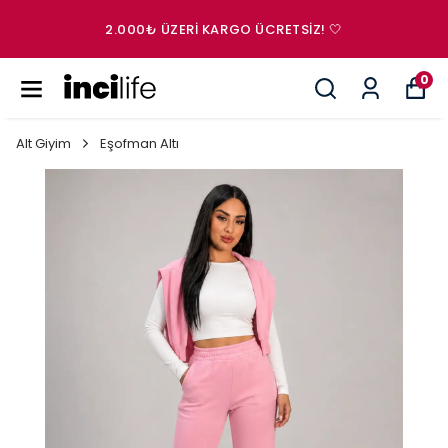
2.000₺ ÜZERI KARGO ÜCRETSIZ! 🤍
0
Alt Giyim
Eşofman Altı