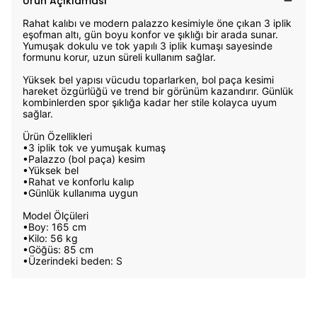
Ürün Açıklaması
Rahat kalıbı ve modern palazzo kesimiyle öne çıkan 3 iplik
eşofman altı, gün boyu konfor ve şıklığı bir arada sunar.
Yumuşak dokulu ve tok yapılı 3 iplik kumaşı sayesinde
formunu korur, uzun süreli kullanım sağlar.
Yüksek bel yapısı vücudu toparlarken, bol paça kesimi
hareket özgürlüğü ve trend bir görünüm kazandırır. Günlük
kombinlerden spor şıklığa kadar her stile kolayca uyum
sağlar.
Ürün Özellikleri
•3 iplik tok ve yumuşak kumaş
•Palazzo (bol paça) kesim
•Yüksek bel
•Rahat ve konforlu kalıp
•Günlük kullanıma uygun
Model Ölçüleri
•Boy: 165 cm
•Kilo: 56 kg
•Göğüs: 85 cm
•Üzerindeki beden: S