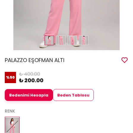
PALAZZO EŞOFMAN ALTI
₺ 400.00
%
50
₺ 200.00
Bedenimi Hesapla
Beden Tablosu
RENK