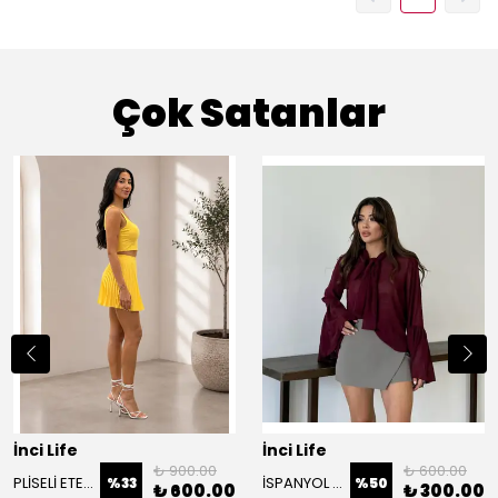
Çok Satanlar
İnci Life
İnci Life
₺ 900.00
₺ 600.00
PLİSELİ ETEK BÜSTİYER TAKIM
İSPANYOL KOL TRANSPRAN BLUZ
%
33
%
50
₺ 600.00
₺ 300.00