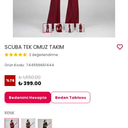
SCUBA TEK OMUZ TAKIM
2 değerlendirme
Ürün Kodu
:
744556651444
₺ 1,650.00
%
76
₺ 399.00
Bedenimi Hesapla
Beden Tablosu
RENK