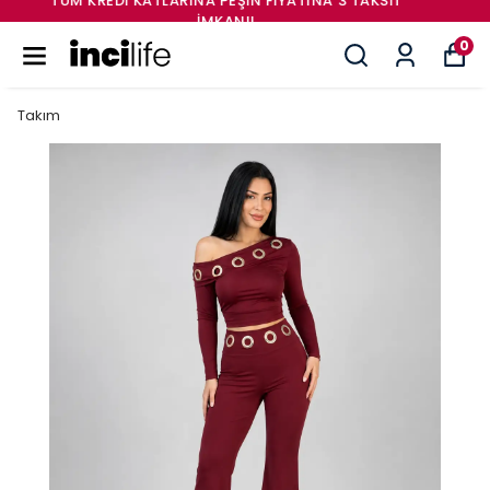
2.000₺ ÜZERI KARGO ÜCRETSIZ! 🤍
0
Takım