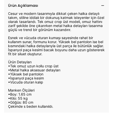
Ürün Açıklaması
Cesur ve modern tasarımıyla dikkat çeken halka detaylı
takım, stiline iddialı bir dokunuş katmak isteyenler için özel
olarak tasarlandı. Tek omuz crop üst modeli, omuz hattını
zarif şekilde öne çıkarırken metal halka detayları tasarıma
güçlü ve trend bir görünüm kazandırır.
Esnek ve vücuda oturan kumaşı sayesinde rahat bir
kullanım sunar, formunu korur. Yüksek bel pantolon ise bel
kısmındaki halka detaylarıyla üst parça ile bütünlük sağlar.
İspanyol paça kesimi bacak boyunu daha uzun göstererek
fit bir siluet oluşturur.
Ürün Detayları
•Tek omuz uzun kollu crop üst
•Metal halka aksesuar detayları
•Yüksek bel pantolon
•İspanyol paça kesim
•Vücuda oturan kalıp
Manken Ölçüleri
•Boy: 1.65 cm
•Kilo: 55 kg
•Göğüs: 80 cm
Çekimde s beden kullanıldı.