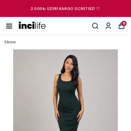
2.000₺ ÜZERI KARGO ÜCRETSIZ! 🤍
0
Elbise