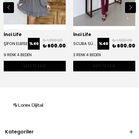
İnci Life
İnci Life
₺ 1,000.00
₺ 1,000.00
ŞİFON ELBİSE
SCUBA SÜET CEKET TAKIM
%
40
%
40
₺ 600.00
₺ 600.00
9 RENK 4 BEDEN
3 RENK 4 BEDEN
SEPETE EKLE
SEPETE EKLE
Kategoriler