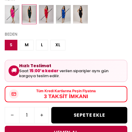
BEDEN
S
M
L
XL
Hızlı Teslimat
🚚
Saat
15:00’a kadar
verilen siparişler aynı gün
kargoya teslim edilir.
Tüm Kredi Kartlarına Peşin Fiyatına
3 TAKSİT İMKANI
SEPETE EKLE