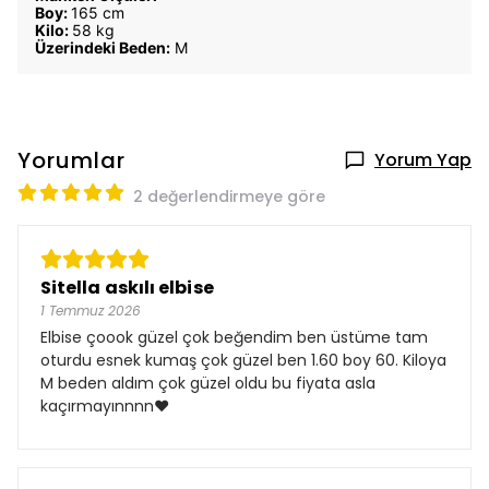
Boy:
165 cm
Kilo:
58 kg
Üzerindeki Beden:
M
Yorumlar
Yorum Yap
2 değerlendirmeye göre
Sitella askılı elbise
1 Temmuz 2026
Elbise çoook güzel çok beğendim ben üstüme tam
oturdu esnek kumaş çok güzel ben 1.60 boy 60. Kiloya
M beden aldım çok güzel oldu bu fiyata asla
kaçırmayınnnn❤️