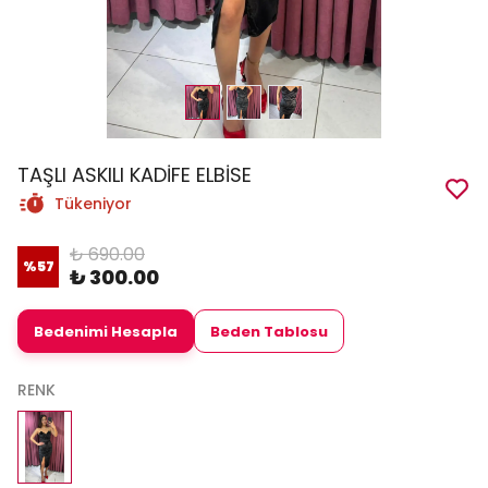
TAŞLI ASKILI KADİFE ELBİSE
Tükeniyor
₺ 690.00
%
57
₺ 300.00
Bedenimi Hesapla
Beden Tablosu
RENK