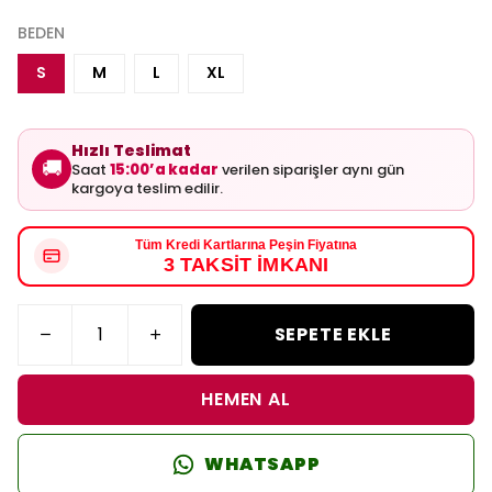
BEDEN
S
M
L
XL
Hızlı Teslimat
🚚
Saat
15:00’a kadar
verilen siparişler aynı gün
kargoya teslim edilir.
Tüm Kredi Kartlarına Peşin Fiyatına
3 TAKSİT İMKANI
SEPETE EKLE
HEMEN AL
WHATSAPP