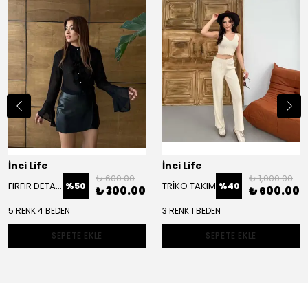
İnci Life
İnci Life
₺ 600.00
₺ 1,000.00
FIRFIR DETAY ŞİFON GÖMLEK
TRİKO TAKIM
%
50
%
40
₺ 300.00
₺ 600.00
5 RENK 4 BEDEN
3 RENK 1 BEDEN
SEPETE EKLE
SEPETE EKLE