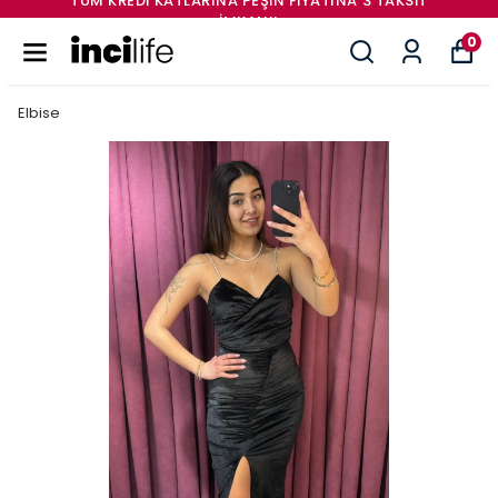
TÜM KREDI KATLARINA PEŞIN FIYATINA 3 TAKSİT
İMKANI!
0
Elbise