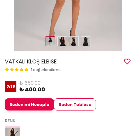
VATKALI KLOŞ ELBİSE
1 değerlendirme
₺ 650.00
%
38
₺ 400.00
Bedenimi Hesapla
Beden Tablosu
RENK