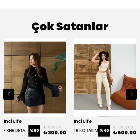
Çok Satanlar
İnci Life
İnci Life
₺ 600.00
₺ 1,000.00
FIRFIR DETAY ŞİFON GÖMLEK
TRİKO TAKIM
%
50
%
40
₺ 300.00
₺ 600.00